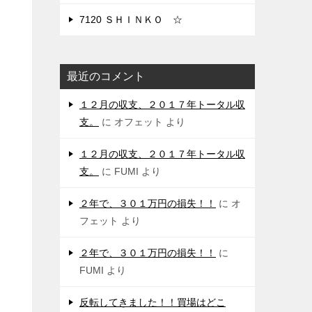
7120 ＳＨＩＮＫＯ ☆
最近のコメント
１２月の収支、２０１７年トータル収
支。
に
オフェット
より
１２月の収支、２０１７年トータル収
支。
に
FUMI
より
２年で、３０１万円の損失！！
に
オ
フェット
より
２年で、３０１万円の損失！！
に
FUMI
より
反転してきました！！買場はどこ