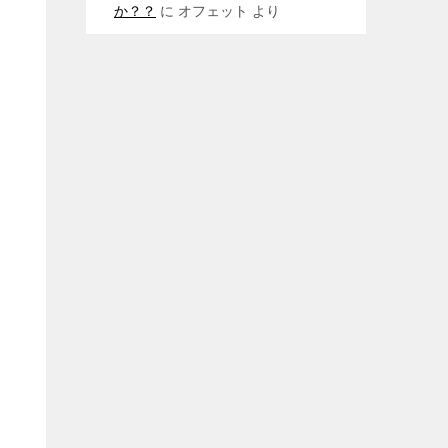
か？？
に
オフェット
より