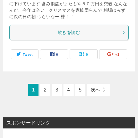
に下げています 含み損益がまたもや５０万円を突破 なんな
んだ、今年は辛い クリスマスを家族団らんで 相場はみず
に次の日の朝 つらいなー 株 […]
続きを読む
Tweet
0
0
+1
1
2
3
4
5
次へ
スポンサードリンク